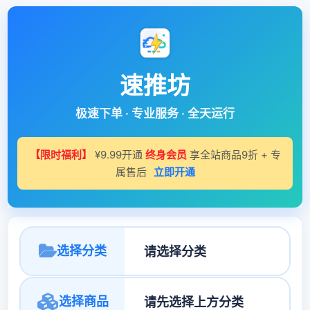
速推坊
极速下单 · 专业服务 · 全天运行
【限时福利】
¥9.99开通
终身会员
享全站商品9折 + 专
属售后
立即开通
选择分类
选择商品