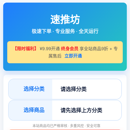
速推坊
极速下单 · 专业服务 · 全天运行
【限时福利】
¥9.99开通
终身会员
享全站商品9折 + 专
属售后
立即开通
选择分类
选择商品
本站商品均已严格审核 · 多重风控 · 安全可靠