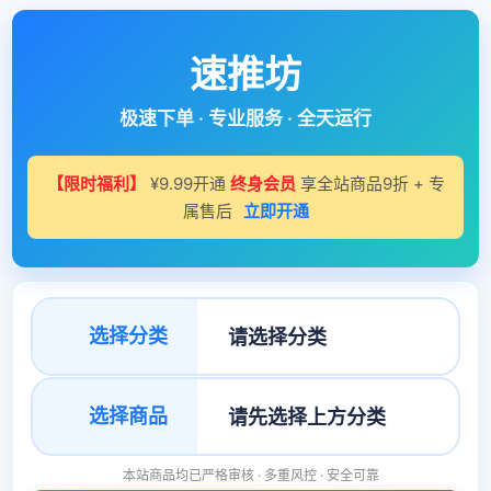
速推坊
极速下单 · 专业服务 · 全天运行
【限时福利】
¥9.99开通
终身会员
享全站商品9折 + 专
属售后
立即开通
选择分类
选择商品
本站商品均已严格审核 · 多重风控 · 安全可靠