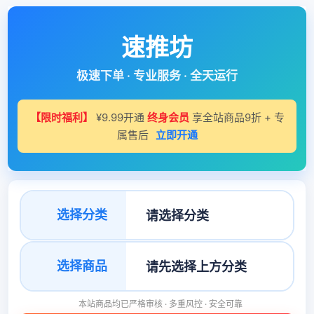
速推坊
极速下单 · 专业服务 · 全天运行
【限时福利】
¥9.99开通
终身会员
享全站商品9折 + 专
属售后
立即开通
选择分类
选择商品
本站商品均已严格审核 · 多重风控 · 安全可靠