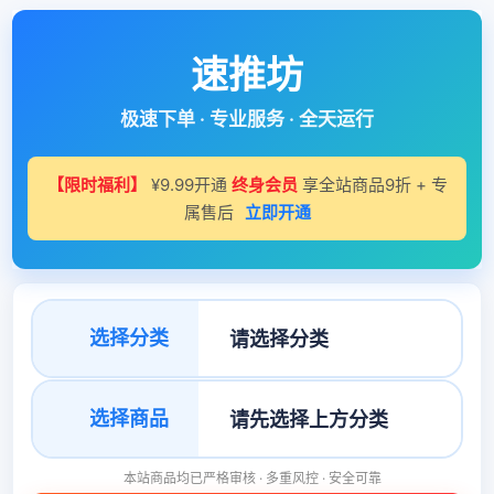
速推坊
极速下单 · 专业服务 · 全天运行
【限时福利】
¥9.99开通
终身会员
享全站商品9折 + 专
属售后
立即开通
选择分类
选择商品
本站商品均已严格审核 · 多重风控 · 安全可靠