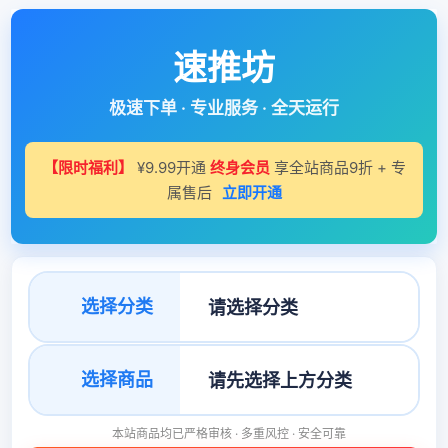
速推坊
极速下单 · 专业服务 · 全天运行
【限时福利】
¥9.99开通
终身会员
享全站商品9折 + 专
属售后
立即开通
选择分类
选择商品
本站商品均已严格审核 · 多重风控 · 安全可靠