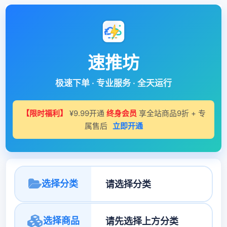
速推坊
极速下单 · 专业服务 · 全天运行
【限时福利】
¥9.99开通
终身会员
享全站商品9折 + 专
属售后
立即开通
选择分类
选择商品