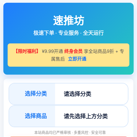
速推坊
极速下单 · 专业服务 · 全天运行
【限时福利】
¥9.99开通
终身会员
享全站商品9折 + 专
属售后
立即开通
选择分类
选择商品
本站商品均已严格审核 · 多重风控 · 安全可靠