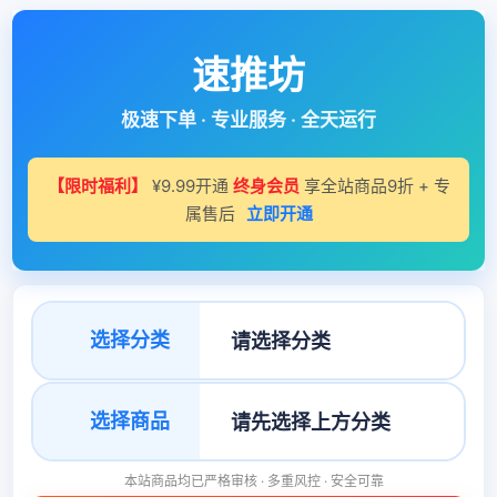
速推坊
极速下单 · 专业服务 · 全天运行
【限时福利】
¥9.99开通
终身会员
享全站商品9折 + 专
属售后
立即开通
选择分类
选择商品
本站商品均已严格审核 · 多重风控 · 安全可靠