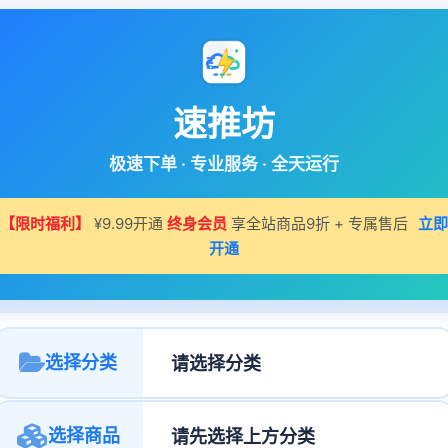
速推坊
极速下单 · 专业服务 · 全天运行
【限时福利】
¥9.99开通
终身会员
享全站商品9折 + 专属售后
立即
开通
选择分类
选择商品