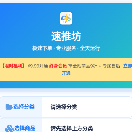
速推坊
极速下单 · 专业服务 · 全天运行
【限时福利】
¥9.99开通
终身会员
享全站商品9折 + 专属售后
立即
开通
选择分类
选择商品