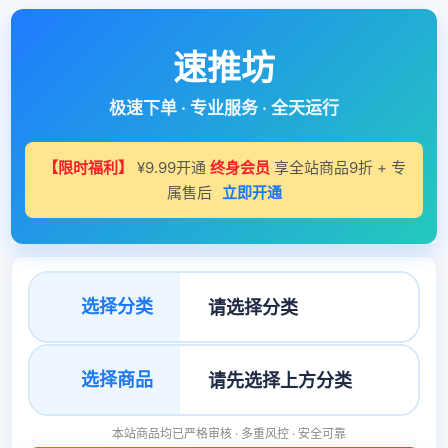
速推坊
极速下单 · 专业服务 · 全天运行
【限时福利】
¥9.99开通
终身会员
享全站商品9折 + 专
属售后
立即开通
选择分类
选择商品