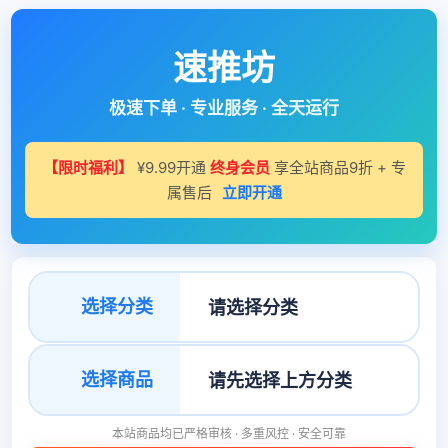
速推坊
极速下单 · 专业服务 · 全天运行
【限时福利】
¥9.99开通
终身会员
享全站商品9折 + 专
属售后
立即开通
选择分类
选择商品
本站商品均已严格审核 · 多重风控 · 安全可靠