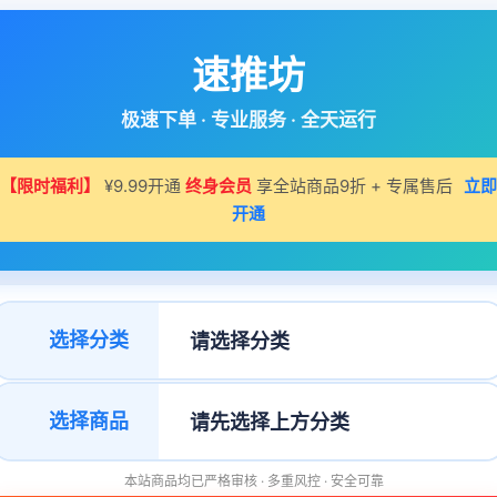
速推坊
极速下单 · 专业服务 · 全天运行
【限时福利】
¥9.99开通
终身会员
享全站商品9折 + 专属售后
立即
开通
选择分类
选择商品
本站商品均已严格审核 · 多重风控 · 安全可靠