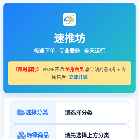
速推坊
极速下单 · 专业服务 · 全天运行
【限时福利】
¥9.99开通
终身会员
享全站商品9折 + 专
属售后
立即开通
选择分类
选择商品