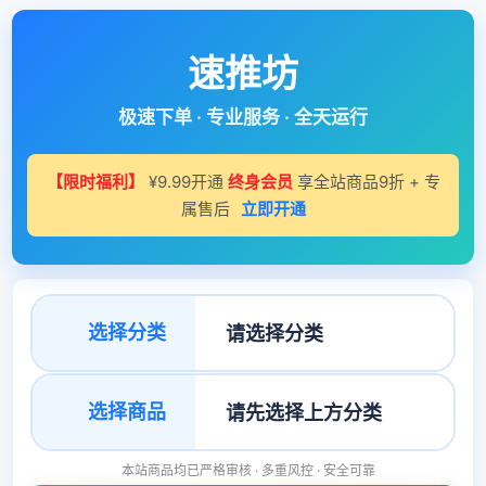
速推坊
极速下单 · 专业服务 · 全天运行
【限时福利】
¥9.99开通
终身会员
享全站商品9折 + 专
属售后
立即开通
选择分类
选择商品
本站商品均已严格审核 · 多重风控 · 安全可靠