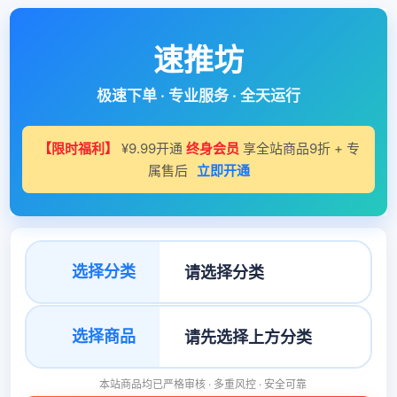
速推坊
极速下单 · 专业服务 · 全天运行
【限时福利】
¥9.99开通
终身会员
享全站商品9折 + 专
属售后
立即开通
选择分类
选择商品
本站商品均已严格审核 · 多重风控 · 安全可靠