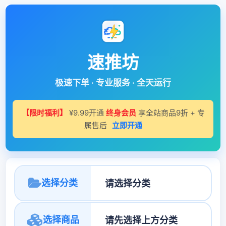
速推坊
极速下单 · 专业服务 · 全天运行
【限时福利】
¥9.99开通
终身会员
享全站商品9折 + 专
属售后
立即开通
选择分类
选择商品