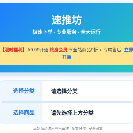
速推坊
极速下单 · 专业服务 · 全天运行
【限时福利】
¥9.99开通
终身会员
享全站商品9折 + 专属售后
立即
开通
选择分类
选择商品
本站商品均已严格审核 · 多重风控 · 安全可靠