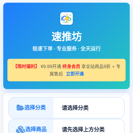
速推坊
极速下单 · 专业服务 · 全天运行
【限时福利】
¥9.99开通
终身会员
享全站商品9折 + 专
属售后
立即开通
选择分类
选择商品