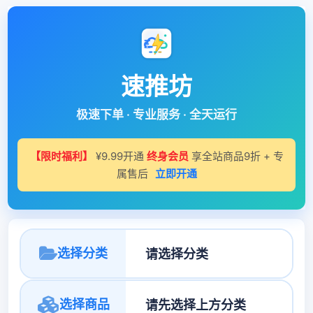
速推坊
极速下单 · 专业服务 · 全天运行
【限时福利】
¥9.99开通
终身会员
享全站商品9折 + 专
属售后
立即开通
选择分类
选择商品