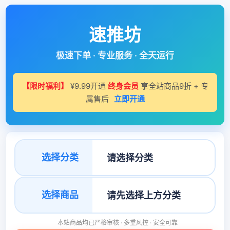
速推坊
极速下单 · 专业服务 · 全天运行
【限时福利】
¥9.99开通
终身会员
享全站商品9折 + 专
属售后
立即开通
选择分类
选择商品
本站商品均已严格审核 · 多重风控 · 安全可靠