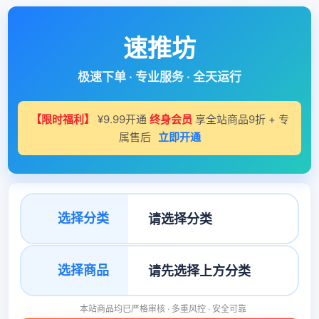
速推坊
极速下单 · 专业服务 · 全天运行
【限时福利】
¥9.99开通
终身会员
享全站商品9折 + 专
属售后
立即开通
选择分类
选择商品
本站商品均已严格审核 · 多重风控 · 安全可靠