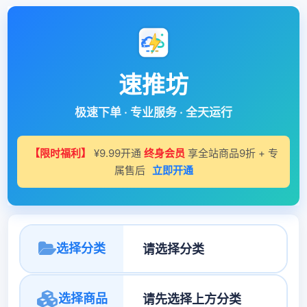
速推坊
极速下单 · 专业服务 · 全天运行
【限时福利】
¥9.99开通
终身会员
享全站商品9折 + 专
属售后
立即开通
选择分类
选择商品