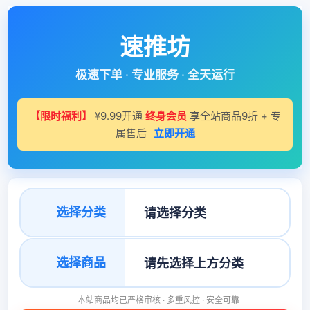
速推坊
极速下单 · 专业服务 · 全天运行
【限时福利】
¥9.99开通
终身会员
享全站商品9折 + 专
属售后
立即开通
选择分类
选择商品
本站商品均已严格审核 · 多重风控 · 安全可靠