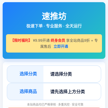
速推坊
极速下单 · 专业服务 · 全天运行
【限时福利】
¥9.99开通
终身会员
享全站商品9折 + 专
属售后
立即开通
选择分类
选择商品
本站商品均已严格审核 · 多重风控 · 安全可靠