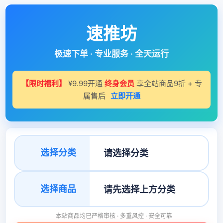
速推坊
极速下单 · 专业服务 · 全天运行
【限时福利】
¥9.99开通
终身会员
享全站商品9折 + 专
属售后
立即开通
选择分类
选择商品
本站商品均已严格审核 · 多重风控 · 安全可靠