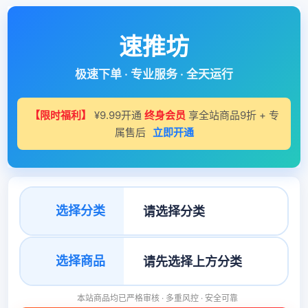
速推坊
极速下单 · 专业服务 · 全天运行
【限时福利】
¥9.99开通
终身会员
享全站商品9折 + 专
属售后
立即开通
选择分类
选择商品
本站商品均已严格审核 · 多重风控 · 安全可靠