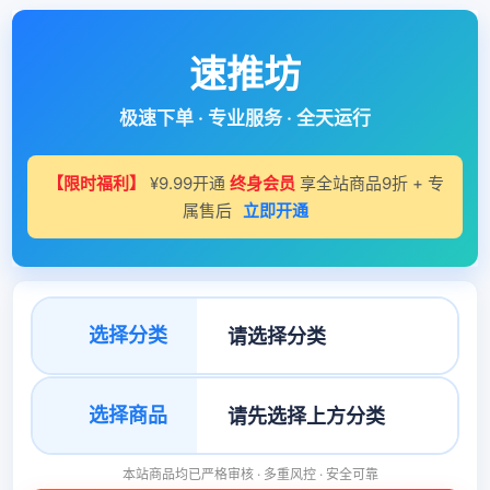
速推坊
极速下单 · 专业服务 · 全天运行
【限时福利】
¥9.99开通
终身会员
享全站商品9折 + 专
属售后
立即开通
选择分类
选择商品
本站商品均已严格审核 · 多重风控 · 安全可靠