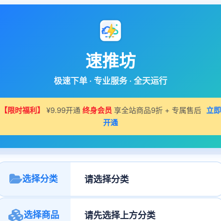
速推坊
极速下单 · 专业服务 · 全天运行
【限时福利】
¥9.99开通
终身会员
享全站商品9折 + 专属售后
立即
开通
选择分类
选择商品