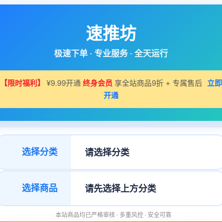
速推坊
极速下单 · 专业服务 · 全天运行
【限时福利】
¥9.99开通
终身会员
享全站商品9折 + 专属售后
立即
开通
选择分类
选择商品
本站商品均已严格审核 · 多重风控 · 安全可靠