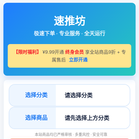
速推坊
极速下单 · 专业服务 · 全天运行
【限时福利】
¥9.99开通
终身会员
享全站商品9折 + 专
属售后
立即开通
选择分类
选择商品
本站商品均已严格审核 · 多重风控 · 安全可靠