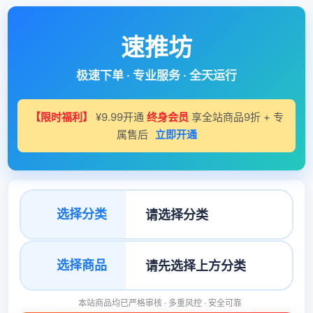
速推坊
极速下单 · 专业服务 · 全天运行
【限时福利】
¥9.99开通
终身会员
享全站商品9折 + 专
属售后
立即开通
选择分类
选择商品
本站商品均已严格审核 · 多重风控 · 安全可靠