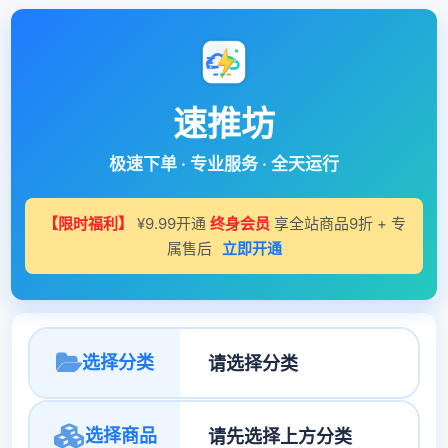
速推坊
极速下单 · 专业服务 · 全天运行
【限时福利】
¥9.99开通
终身会员
享全站商品9折 + 专
属售后
立即开通
选择分类
选择商品