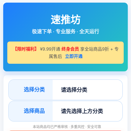
速推坊
极速下单 · 专业服务 · 全天运行
【限时福利】
¥9.99开通
终身会员
享全站商品9折 + 专
属售后
立即开通
选择分类
选择商品
本站商品均已严格审核 · 多重风控 · 安全可靠