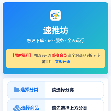
速推坊
极速下单 · 专业服务 · 全天运行
【限时福利】
¥9.99开通
终身会员
享全站商品9折 + 专
属售后
立即开通
选择分类
选择商品