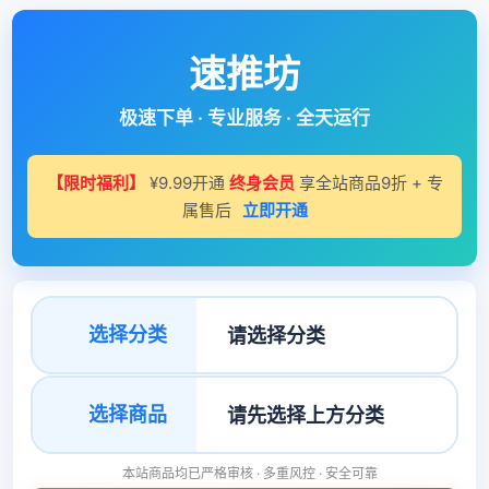
速推坊
极速下单 · 专业服务 · 全天运行
【限时福利】
¥9.99开通
终身会员
享全站商品9折 + 专
属售后
立即开通
选择分类
选择商品
本站商品均已严格审核 · 多重风控 · 安全可靠