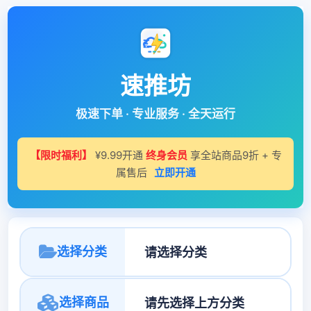
速推坊
极速下单 · 专业服务 · 全天运行
【限时福利】
¥9.99开通
终身会员
享全站商品9折 + 专
属售后
立即开通
选择分类
选择商品