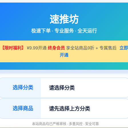
速推坊
极速下单 · 专业服务 · 全天运行
【限时福利】
¥9.99开通
终身会员
享全站商品9折 + 专属售后
立即
开通
选择分类
选择商品
本站商品均已严格审核 · 多重风控 · 安全可靠