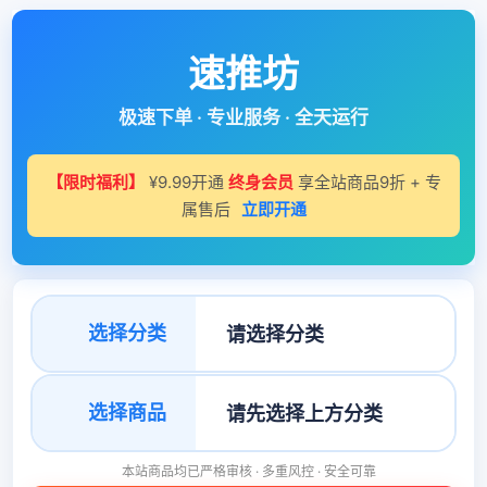
速推坊
极速下单 · 专业服务 · 全天运行
【限时福利】
¥9.99开通
终身会员
享全站商品9折 + 专
属售后
立即开通
选择分类
选择商品
本站商品均已严格审核 · 多重风控 · 安全可靠