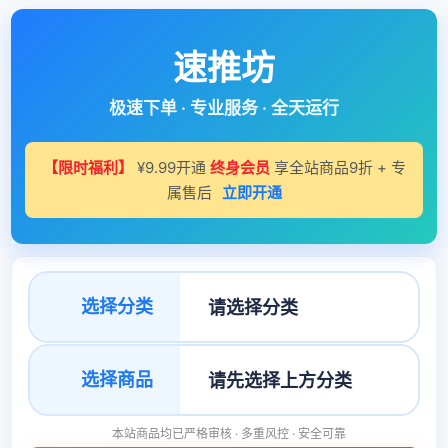
速推坊
极速下单 · 专业服务 · 全天运行
【限时福利】
¥9.99开通
终身会员
享全站商品9折 + 专
属售后
立即开通
选择分类
选择商品
本站商品均已严格审核 · 多重风控 · 安全可靠