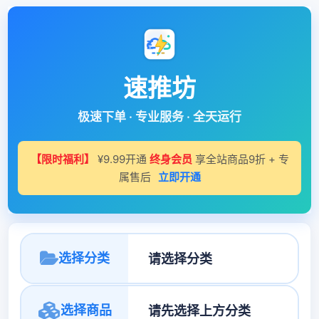
速推坊
极速下单 · 专业服务 · 全天运行
【限时福利】
¥9.99开通
终身会员
享全站商品9折 + 专
属售后
立即开通
选择分类
选择商品