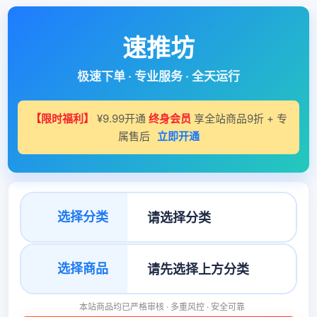
速推坊
极速下单 · 专业服务 · 全天运行
【限时福利】
¥9.99开通
终身会员
享全站商品9折 + 专
属售后
立即开通
选择分类
选择商品
本站商品均已严格审核 · 多重风控 · 安全可靠