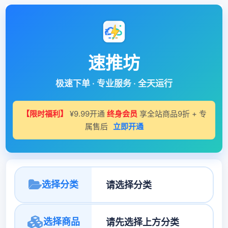
速推坊
极速下单 · 专业服务 · 全天运行
【限时福利】
¥9.99开通
终身会员
享全站商品9折 + 专
属售后
立即开通
选择分类
选择商品