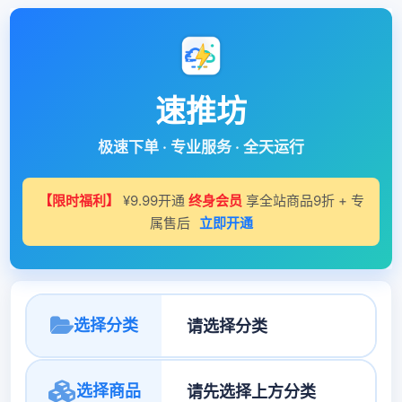
速推坊
极速下单 · 专业服务 · 全天运行
【限时福利】
¥9.99开通
终身会员
享全站商品9折 + 专
属售后
立即开通
选择分类
选择商品