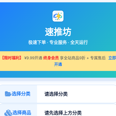
速推坊
极速下单 · 专业服务 · 全天运行
【限时福利】
¥9.99开通
终身会员
享全站商品9折 + 专属售后
立即
开通
选择分类
选择商品