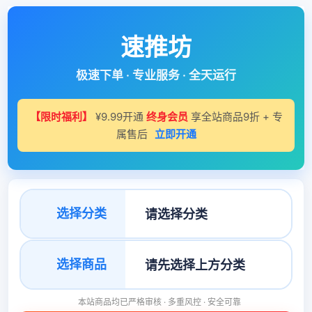
速推坊
极速下单 · 专业服务 · 全天运行
【限时福利】
¥9.99开通
终身会员
享全站商品9折 + 专
属售后
立即开通
选择分类
选择商品
本站商品均已严格审核 · 多重风控 · 安全可靠