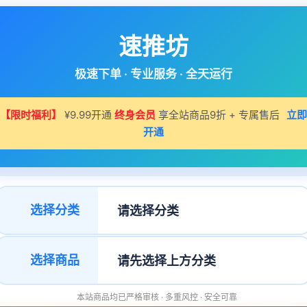
速推坊
极速下单 · 专业服务 · 全天运行
【限时福利】
¥9.99开通
终身会员
享全站商品9折 + 专属售后
立即
开通
选择分类
选择商品
本站商品均已严格审核 · 多重风控 · 安全可靠