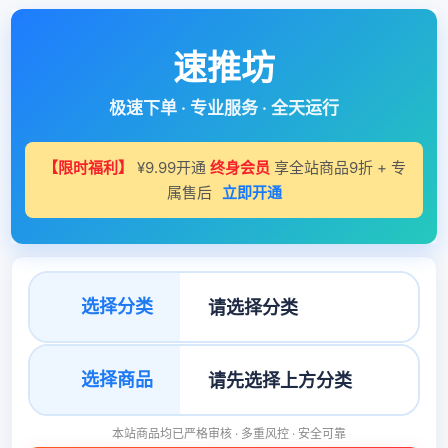
速推坊
极速下单 · 专业服务 · 全天运行
【限时福利】
¥9.99开通
终身会员
享全站商品9折 + 专
属售后
立即开通
选择分类
选择商品
本站商品均已严格审核 · 多重风控 · 安全可靠