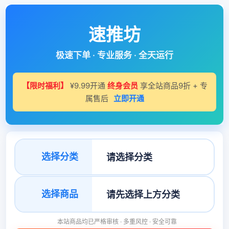
速推坊
极速下单 · 专业服务 · 全天运行
【限时福利】
¥9.99开通
终身会员
享全站商品9折 + 专
属售后
立即开通
选择分类
选择商品
本站商品均已严格审核 · 多重风控 · 安全可靠